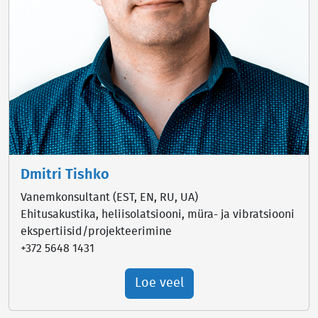
Dmitri Tishko
Vanemkonsultant (EST, EN, RU, UA)
Ehitusakustika, heliisolatsiooni, müra- ja vibratsiooni
ekspertiisid/projekteerimine
+372 5648 1431
Loe veel