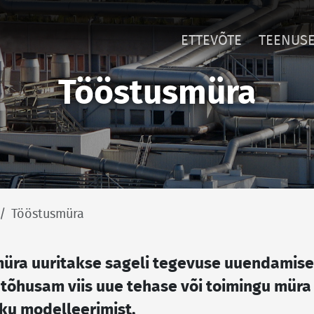
ETTEVÕTE
TEENUS
Tööstusmüra
Tööstusmüra
üra uuritakse sageli tegevuse uuendamisel 
tõhusam viis uue tehase või toimingu müra
ku modelleerimist.