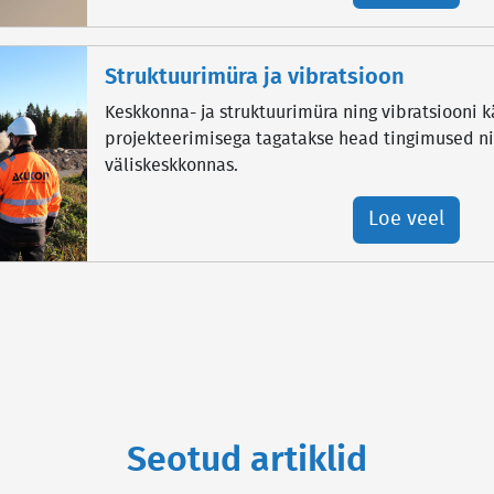
Struktuurimüra ja vibratsioon
Keskkonna- ja struktuurimüra ning vibratsiooni k
projekteerimisega tagatakse head tingimused nii
väliskeskkonnas.
Loe veel
Seotud artiklid
Loading...