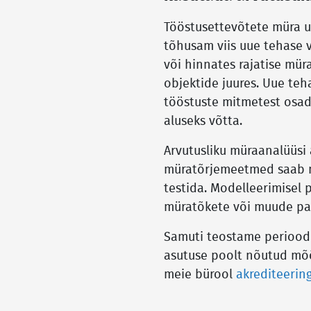
Tööstusettevõtete müra u
tõhusam viis uue tehase 
või hinnates rajatise mür
objektide juures. Uue te
tööstuste mitmetest osad
aluseks võtta.
Arvutusliku müraanalüüsi 
müratõrjemeetmed saab mä
testida. Modelleerimisel
müratõkete või muude pa
Samuti teostame perioodi
asutuse poolt nõutud mõõt
meie bürool
akrediteerin