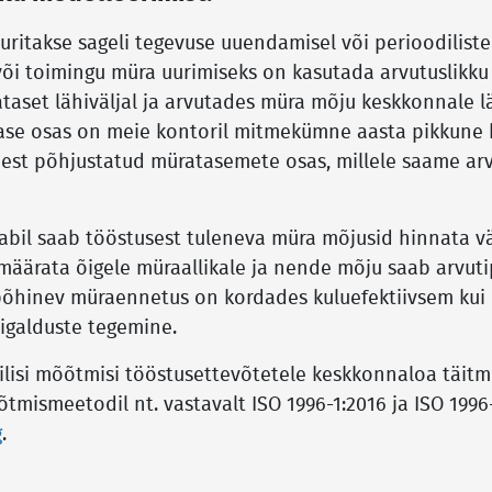
uritakse sageli tegevuse uuendamisel või perioodilist
või toimingu müra uurimiseks on kasutada arvutuslikku
ataset lähiväljal ja arvutades müra mõju keskkonnale 
hase osas on meie kontoril mitmekümne aasta pikkune
est põhjustatud müratasemete osas, millele saame arv
abil saab tööstusest tuleneva müra mõjusid hinnata väg
ärata õigele müraallikale ja nende mõju saab arvut
 põhinev müraennetus on kordades kuluefektiivsem kui 
igalduste tegemine.
lisi mõõtmisi tööstusettevõtetele keskkonnaloa täit
mismeetodil nt. vastavalt ISO 1996-1:2016 ja ISO 1996-
g
.