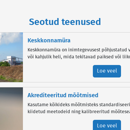
Seotud teenused
Keskkonnamüra
Keskkonnamüra on inimtegevusest põhjustatud v
või kahjulik heli, mida tekitavad paiksed või lii
Loe veel
Akrediteeritud mõõtmised
Kasutame kõikideks mõõtmisteks standardiseeritu
kiidetud meetodeid ning kalibreeritud mõõtes
Loe veel