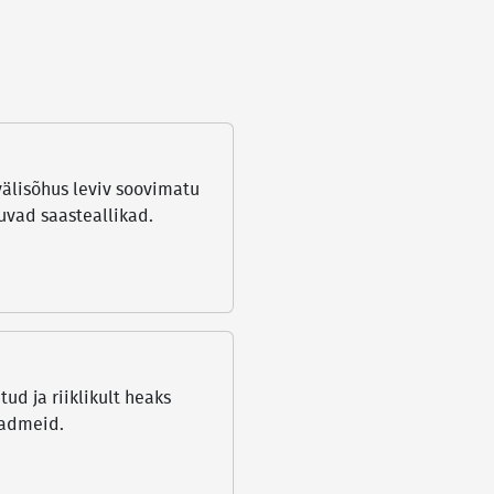
älisõhus leviv soovimatu
kuvad saasteallikad.
d ja riiklikult heaks
eadmeid.