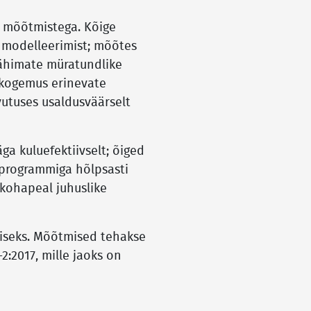
e mõõtmistega. Kõige
 modelleerimist; mõõtes
lähimate müratundlike
 kogemus erinevate
utuses usaldusväärselt
a kuluefektiivselt; õiged
iprogrammiga hõlpsasti
kohapeal juhuslike
miseks. Mõõtmised tehakse
2:2017, mille jaoks on