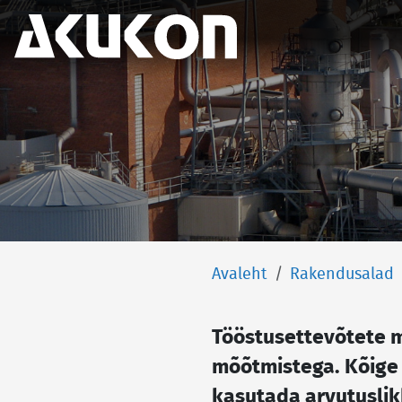
Akukon Eesti
Avaleht
Rakendusalad
Tööstusettevõtete m
mõõtmistega. Kõige 
kasutada arvutuslik