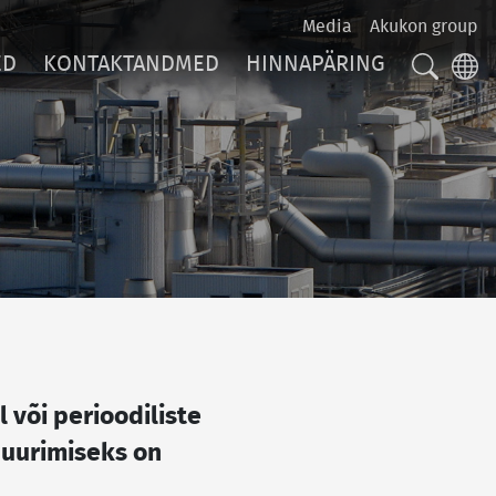
Media
Akukon group
ED
KONTAKTANDMED
HINNAPÄRING
OTSIN
KE
või perioodiliste
 uurimiseks on