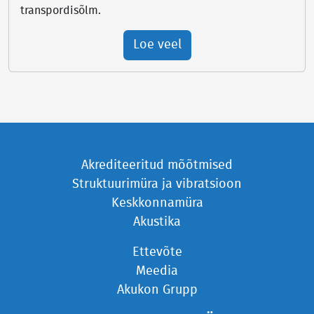
transpordisõlm.
Loe veel
Akrediteeritud mõõtmised
Struktuurimüra ja vibratsioon
Keskkonnamüra
Akustika
Ettevõte
Meedia
Akukon Grupp