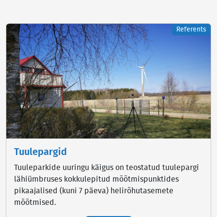
Referents
Tuulepargid
Tuuleparkide uuringu käigus on teostatud tuulepargi
lähiümbruses kokkulepitud mõõtmispunktides
pikaajalised (kuni 7 päeva) helirõhutasemete
mõõtmised.