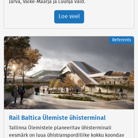
Järva, Väike-Maarja ja Luunja vald.
Loe veel
Referents
Rail Baltica Ülemiste ühisterminal
Tallinna Ülemistele planeeritav ühisterminali
eesmärk on luua ühistranspordiliike kokku koondav