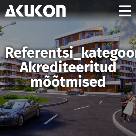
Akukon Eesti
Navi
Referentsi_kategoor
Akrediteeritud
mõõtmised